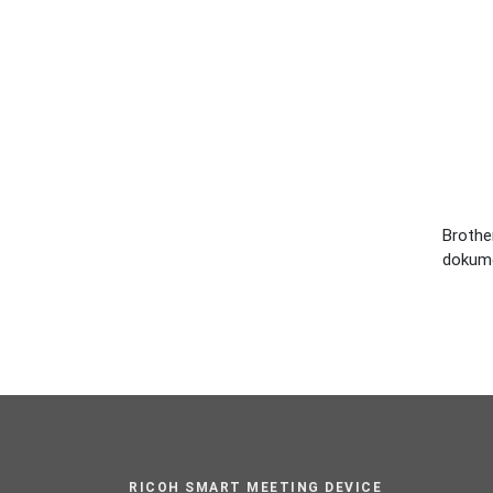
Brothe
dokume
RICOH SMART MEETING DEVICE