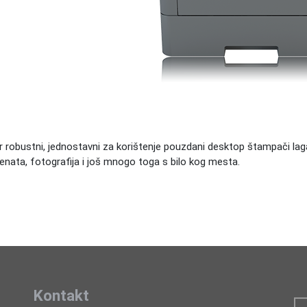
r robustni, jednostavni za korištenje pouzdani desktop štampači l
nata, fotografija i još mnogo toga s bilo kog mesta.
Kontakt