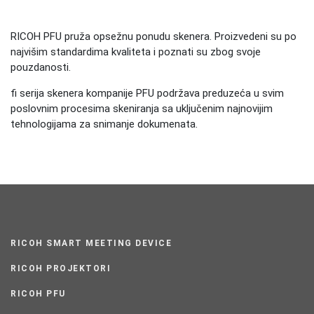
RICOH PFU pruža opsežnu ponudu skenera. Proizvedeni su po
najvišim standardima kvaliteta i poznati su zbog svoje
pouzdanosti.
fi serija skenera kompanije PFU podržava preduzeća u svim
poslovnim procesima skeniranja sa uključenim najnovijim
tehnologijama za snimanje dokumenata.
RICOH SMART MEETING DEVICE
RICOH PROJEKTORI
RICOH PFU