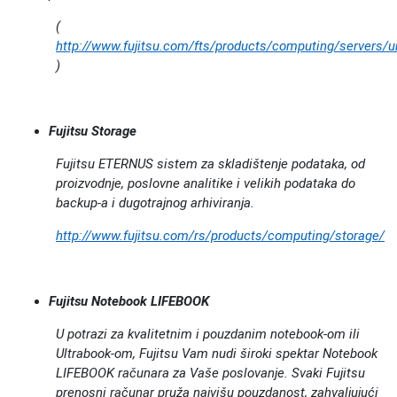
(
http://www.fujitsu.com/fts/products/computing/servers/u
)
Fujitsu Storage
Fujitsu ETERNUS sistem za skladištenje podataka, od
proizvodnje, poslovne analitike i velikih podataka do
backup-a i dugotrajnog arhiviranja.
http://www.fujitsu.com/rs/products/computing/storage/
Fujitsu Notebook LIFEBOOK
U potrazi za kvalitetnim i pouzdanim notebook-om ili
Ultrabook-om, Fujitsu Vam nudi široki spektar Notebook
LIFEBOOK računara za Vaše poslovanje. Svaki Fujitsu
prenosni računar pruža najvišu pouzdanost, zahvaljujući