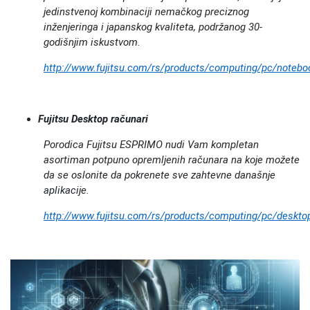
jedinstvenoj kombinaciji nemačkog preciznog
inženjeringa i japanskog kvaliteta, podržanog 30-
godišnjim iskustvom.
http://www.fujitsu.com/rs/products/computing/pc/notebo
Fujitsu Desktop računari
Porodica Fujitsu ESPRIMO nudi Vam kompletan
asortiman potpuno opremljenih računara na koje možete
da se oslonite da pokrenete sve zahtevne današnje
aplikacije.
http://www.fujitsu.com/rs/products/computing/pc/deskto