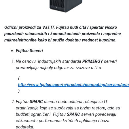
Odlični proizvodi za Vaš IT, Fujitsu nudi čitav spektar visoko
pouzdanih računarskih i komunikacionih proizvoda i napredne
mikroelektronike kako bi pružio dodatnu vrednost kupcima.
Fujitsu Serveri
Na osnovu industrijskih standarda
PRIMERGY
serveri
prestavljalju najbolji odgovor za izazove u IT-u.
(
http://www.fujitsu.com/rs/products/computing/servers/pri
)
Fujitsu
SPARC
serveri nude odlična rešenja za IT
organizacije koje se suočavaju sa brzim rastom, gde su
budžeti ograničeni. Fujitsu
SPARC
serveri povećavaju
efikasnost i perfomanse kritičnih aplikacija i baza
podataka.